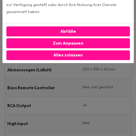
zur Verfügung gestellt oder durch Ihre Nutzung ihrer Dienste
gesammelt haben.
50 - 250 Hz
Low Pass
Abfälle
120 - 3000 Hz
High Pass
Zum Anpassen
0-12dB (traploos)
Bass Boost
Alles zulassen
220 x 350 x 45 mm
Abmessungen (LxBxH)
Nee, niet geschikt
Bass Remote Controller
Ja
RCA Output
Nee
High Input