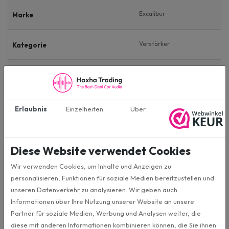
Excalibur
Marke
Verstärker
Kategorie
Rückgabegeschäft
Zustand
4-Kanal
Anzahl der Kanäle
Erlaubnis
Einzelheiten
Über
2400W
MAX Leistung
Diese Website verwendet Cookies
60W
RMS Vermogen 4x 4Ω
Wir verwenden Cookies, um Inhalte und Anzeigen zu
personalisieren, Funktionen für soziale Medien bereitzustellen und
unseren Datenverkehr zu analysieren. Wir geben auch
90W
RMS Vermogen 4x 2Ω
Informationen über Ihre Nutzung unserer Website an unsere
Partner für soziale Medien, Werbung und Analysen weiter, die
180W
diese mit anderen Informationen kombinieren können, die Sie ihnen
RMS Vermogen 2x 4Ω