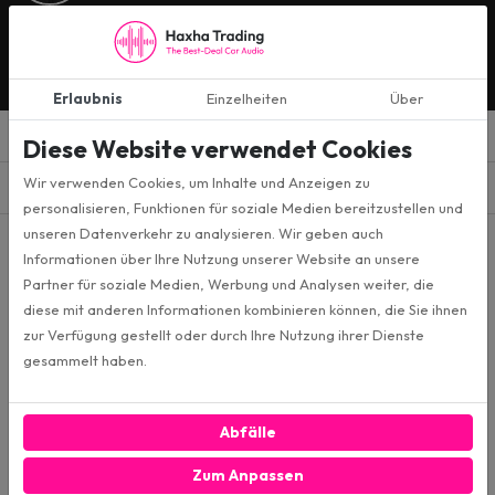
ZUR ANMELDUNG
Ja, ich melde mich für die monatlichen Marketingaktionen an
Erlaubnis
Einzelheiten
Über
Diese Website verwendet Cookies
Produkte
Wir verwenden Cookies, um Inhalte und Anzeigen zu
menu
personalisieren, Funktionen für soziale Medien bereitzustellen und
unseren Datenverkehr zu analysieren. Wir geben auch
Informiert bleiben
Informationen über Ihre Nutzung unserer Website an unsere
Folgen Sie uns auf den sozialen Medien und halten Sie sich über die
Partner für soziale Medien, Werbung und Analysen weiter, die
neuesten Nachrichten auf dem Laufenden!
diese mit anderen Informationen kombinieren können, die Sie ihnen
06 83 56 72 60
zur Verfügung gestellt oder durch Ihre Nutzung ihrer Dienste
Verfügbar von Montag bis Freitag von 8:00 bis 17:00 Uhr
gesammelt haben.
info@haxhatrading.nl
Verfügbar von Montag bis Freitag von 8:00 bis 17:00 Uhr und am
Abfälle
Samstag von 12:00 bis 17:00 Uhr
Zum Anpassen