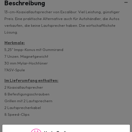
Beschreibung
13-cm-Koaxiallautsprecher von Excalibur. Viel Leistung, günstiger
Preis. Eine praktische Alternative auch für Autohändler, die Autos
verkaufen, die keine Lautsprecher haben. Die wirtschaftlichste
Lösung.
Merkmale:
5,25" Impp-Konus mit Gummirand
7 Unzen. Magnetgewicht
30 mm Mylar-Hochtöner
1"ASV-Spule
Im Lieferumfang enthalten:
2 Koaxiallautsprecher
8 Befestigungsschrauben
Grillen mit 2 Lautsprechern
2 Lautsprecherkabel
8 Speed-Clips