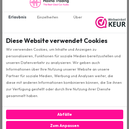
Spezifikationen
Erlaubnis
Einzelheiten
Über
X132
SKU
Excalibur
Marke
Diese Website verwendet Cookies
Wir verwenden Cookies, um Inhalte und Anzeigen zu
13cm
Format
personalisieren, Funktionen für soziale Medien bereitzustellen und
unseren Datenverkehr zu analysieren. Wir geben auch
Informationen über Ihre Nutzung unserer Website an unsere
Koaxial 2-Wege
Art des Lautsprechers
Partner für soziale Medien, Werbung und Analysen weiter, die
diese mit anderen Informationen kombinieren können, die Sie ihnen
300W
zur Verfügung gestellt oder durch Ihre Nutzung ihrer Dienste
MAX Leistung
gesammelt haben.
50W
RMS Leistung
Abfälle
89dB
Empfindlichkeit
Zum Anpassen