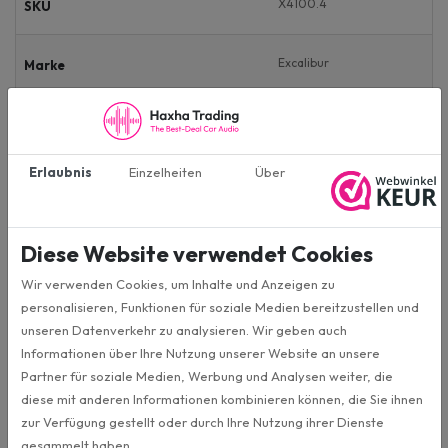
X4100.4
SKU
Excalibur
Marke
4-Kanal
Anzahl der Kanäle
Erlaubnis
Einzelheiten
Über
2400W
MAX Leistung
100W
RMS Vermogen 4x 4Ω
Diese Website verwendet Cookies
Wir verwenden Cookies, um Inhalte und Anzeigen zu
150W
RMS Vermogen 4x 2Ω
personalisieren, Funktionen für soziale Medien bereitzustellen und
unseren Datenverkehr zu analysieren. Wir geben auch
Informationen über Ihre Nutzung unserer Website an unsere
300W
RMS Vermogen 2x 4Ω
Partner für soziale Medien, Werbung und Analysen weiter, die
diese mit anderen Informationen kombinieren können, die Sie ihnen
50 - 250 Hz
Low Pass
zur Verfügung gestellt oder durch Ihre Nutzung ihrer Dienste
gesammelt haben.