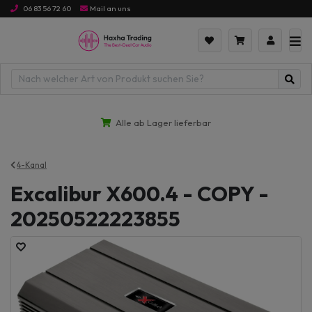
06 83 56 72 60
Mail an uns
Alle ab Lager lieferbar
4-Kanal
Excalibur X600.4 - COPY -
20250522223855