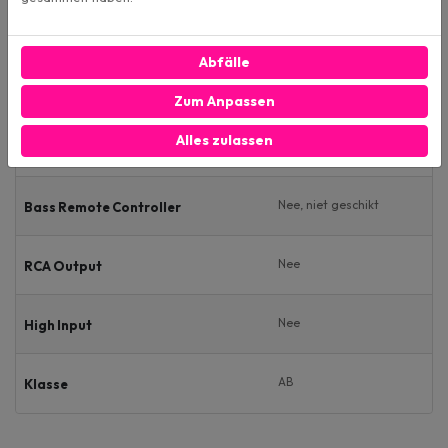
120 - 3000 Hz
High Pass
Abfälle
0-12dB (traploos)
Bass Boost
Zum Anpassen
Alles zulassen
Abmessungen (LxBxH)
Nee, niet geschikt
Bass Remote Controller
Nee
RCA Output
Nee
High Input
AB
Klasse