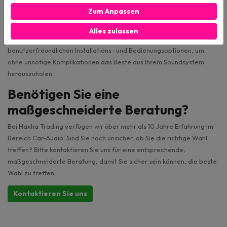
Kompatibilität
: Prüfen Sie, ob der Subwoofer mit Ihrem
Zum Anpassen
vorhandenen Audiosystem kompatibel ist und sich ohne
umfangreiche Modifikationen problemlos integrieren lässt.
Alles zulassen
Benutzerfreundlichkeit
: Wählen Sie ein Modell mit
benutzerfreundlichen Installations- und Bedienungsoptionen, um
ohne unnötige Komplikationen das Beste aus Ihrem Soundsystem
herauszuholen.
Benötigen Sie eine
maßgeschneiderte Beratung?
Bei Haxha Trading verfügen wir über mehr als 10 Jahre Erfahrung im
Bereich Car-Audio. Sind Sie noch unsicher, ob Sie die richtige Wahl
treffen? Bitte kontaktieren Sie uns für eine entsprechende,
maßgeschneiderte Beratung, damit Sie sicher sein können, die beste
Wahl zu treffen.
Kontaktieren Sie uns