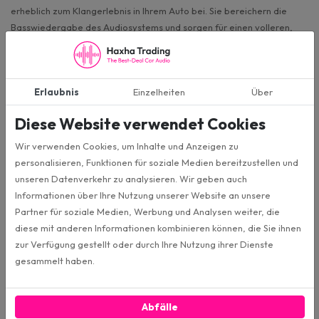
erheblich zum Klangerlebnis in Ihrem Auto bei. Sie bereichern die
Basswiedergabe des Audiosystems und sorgen für einen volleren,
satteren Klang, der die Nuancen der Musik hervorhebt. Ganz gleich,
ob Sie klassische, Rock-, Pop- oder elektronische Tanzmusik hören,
der Einbau eines Subwoofers verbessert das gesamte Hörerlebnis,
Erlaubnis
Einzelheiten
Über
indem er dem Klang Tiefe und Dimension verleiht.
Ratschläge zur Auswahl eines
Diese Website verwendet Cookies
Untersitz-Subwoofers
Wir verwenden Cookies, um Inhalte und Anzeigen zu
personalisieren, Funktionen für soziale Medien bereitzustellen und
Bei der Auswahl eines aktiven Untersitz-Subwoofers ist es wichtig,
unseren Datenverkehr zu analysieren. Wir geben auch
einige wichtige Aspekte zu berücksichtigen, um sicherzustellen, dass
Informationen über Ihre Nutzung unserer Website an unsere
Sie die bestmögliche Wahl für Ihre spezifischen Bedürfnisse und Ihr
Partner für soziale Medien, Werbung und Analysen weiter, die
Fahrzeug treffen. Berücksichtigen Sie die folgenden Faktoren:
diese mit anderen Informationen kombinieren können, die Sie ihnen
Leistung und Qualität
: Suchen Sie nach Subwoofern mit robuster
zur Verfügung gestellt oder durch Ihre Nutzung ihrer Dienste
Konstruktion und hochwertigen Komponenten, um eine kraftvolle,
gesammelt haben.
saubere Basswiedergabe zu gewährleisten. Glücklicherweise können
Sie bei uns nur aus hochwertigen Marken wie Pioneer, Ground Zero,
Abfälle
JBL, VIBE und Infinity wählen.