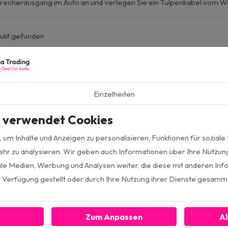
recherausgang im Auto an und verlegen Sie ein Tulpenkabel vom Wa
ukt
gefunden
Einzelheiten
e verwendet Cookies
um Inhalte und Anzeigen zu personalisieren, Funktionen für soziale
hr zu analysieren. Wir geben auch Informationen über Ihre Nutzun
ale Medien, Werbung und Analysen weiter, die diese mit anderen In
Ja, ich melde mich 
ur Verfügung gestellt oder durch Ihre Nutzung ihrer Dienste gesamm
Zum Anpassen
Al
Informiert bleiben