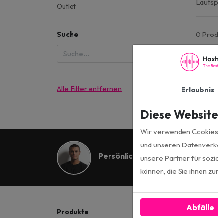
Lautsp
Outlet
0 Prod
Suche
Alle Filter entfernen
Erlaubnis
Diese Websit
Wir verwenden Cookies, 
und unseren Datenverke
Persönliche Beratung
unsere Partner für sozi
können, die Sie ihnen z
Abfälle
Produkte
menu