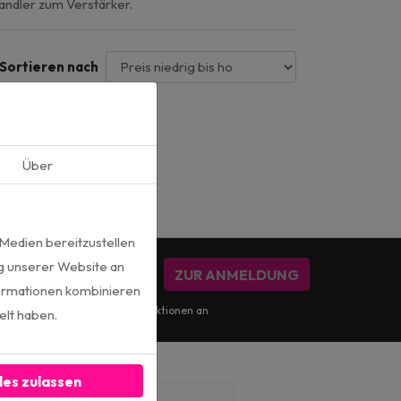
ndler zum Verstärker.
Sortieren nach
Über
 Medien bereitzustellen
g unserer Website an
ZUR ANMELDUNG
formationen kombinieren
für die monatlichen Marketingaktionen an
elt haben.
les zulassen